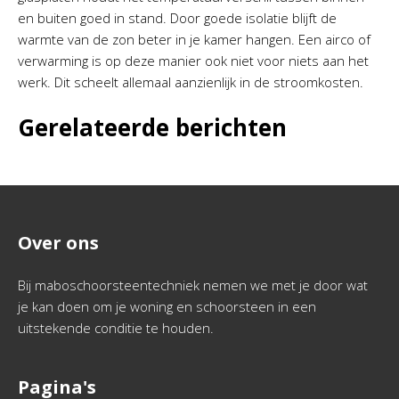
en buiten goed in stand. Door goede isolatie blijft de
warmte van de zon beter in je kamer hangen. Een airco of
verwarming is op deze manier ook niet voor niets aan het
werk. Dit scheelt allemaal aanzienlijk in de stroomkosten.
Gerelateerde berichten
Over ons
Bij maboschoorsteentechniek nemen we met je door wat
je kan doen om je woning en schoorsteen in een
uitstekende conditie te houden.
Pagina's