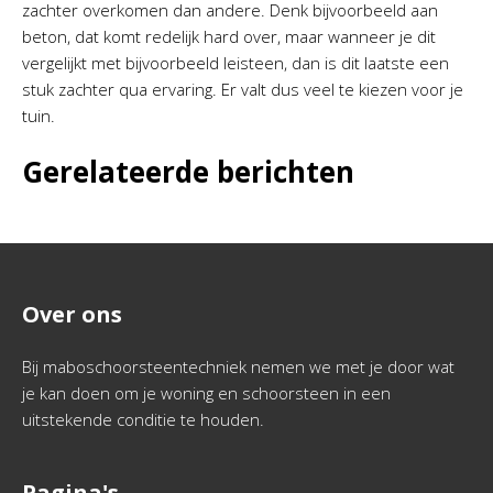
zachter overkomen dan andere. Denk bijvoorbeeld aan
beton, dat komt redelijk hard over, maar wanneer je dit
vergelijkt met bijvoorbeeld leisteen, dan is dit laatste een
stuk zachter qua ervaring. Er valt dus veel te kiezen voor je
tuin.
Gerelateerde berichten
Over ons
Bij maboschoorsteentechniek nemen we met je door wat
je kan doen om je woning en schoorsteen in een
uitstekende conditie te houden.
Pagina's