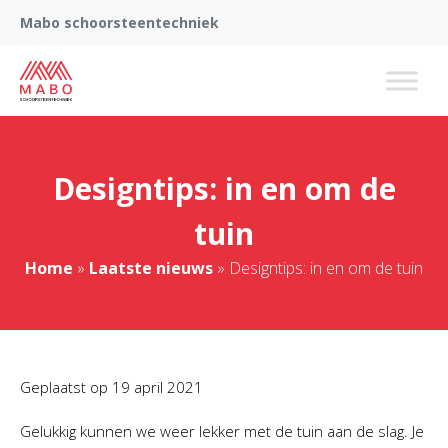
Mabo schoorsteentechniek
Designtips: in en om de
tuin
Home
»
Laatste nieuws
»
Designtips: in en om de tuin
Geplaatst op
19 april 2021
Gelukkig kunnen we weer lekker met de tuin aan de slag. Je