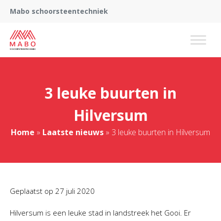
Mabo schoorsteentechniek
3 leuke buurten in
Hilversum
Home
»
Laatste nieuws
»
3 leuke buurten in Hilversum
Geplaatst op
27 juli 2020
Hilversum is een leuke stad in landstreek het Gooi. Er